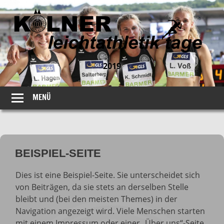
2019
Colognerelays
–
MENÜ
Das
Kölner
Staffelevent
Zum
Inhalt
BEISPIEL-SEITE
springen
Dies ist eine Beispiel-Seite. Sie unterscheidet sich
von Beiträgen, da sie stets an derselben Stelle
bleibt und (bei den meisten Themes) in der
Navigation angezeigt wird. Viele Menschen starten
mit einem Impressum oder einer „Über uns“-Seite,